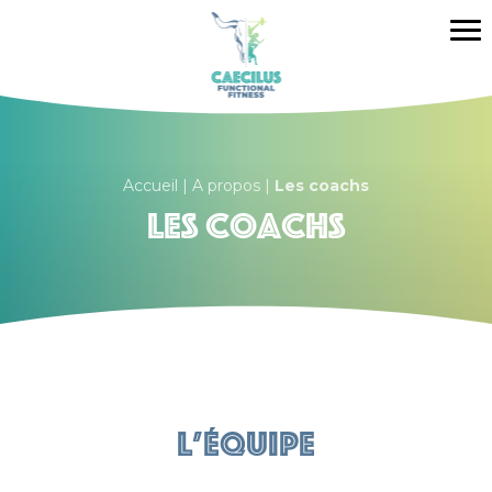
Caecilus Functional Fitness B
Me
Accueil
|
A propos
|
Les coachs
Les coachs
L’équipe