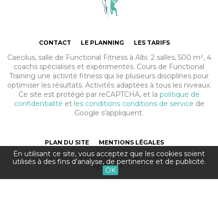
CONTACT
LE PLANNING
LES TARIFS
Caecilus, salle de Functional Fitness à Albi. 2 salles, 500 m², 4
coachs spécialisés et expérimentés. Cours de Functional
Training une activité fitness qui lie plusieurs disciplines pour
optimiser les résultats. Activités adaptées à tous les niveaux.
Ce site est protégé par reCAPTCHA, et la
politique de
confidentialité
et
les conditions conditions de service
de
Google s’appliquent.
PLAN DU SITE
MENTIONS LÉGALES
En utilisant ce site, vous acceptez que les cookies soient
Copyright © 2026 Caecilus Functional Fitness. Tous droits
utilisés à des fins d’analyse, de pertinence et de publicité.
réservés.
OK