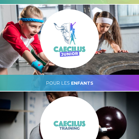
Caecilus Functional Fitness
POUR LES
ENFANTS
Caecilus Junior