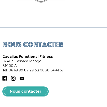
Caecilus Training
Caec
Nous contacter
Caecilus Functional Fitness
16 Rue Gaspard Monge
81000
Albi
Tél.
06 69 99 87 29 ou 06 38 64 41 57
Facebook
Instagram
YouTube
Nous contacter