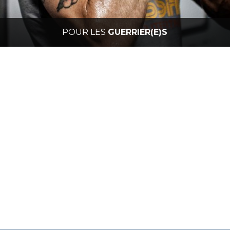
POUR LES
GUERRIER(E)S
Caecilus Training
 Training