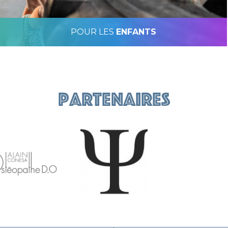
POUR LES
ENFANTS
Caecilus Junior
Partenaires
ilus Training
Caecilus Training
Caecilus