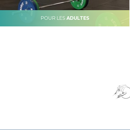
POUR LES
ADULTES
Caecilus Functional Fitness
Caec