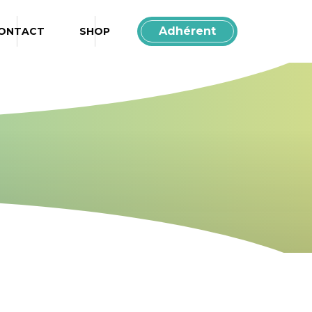
Box de Functional Fitness à Albi
Adhérent
ONTACT
SHOP