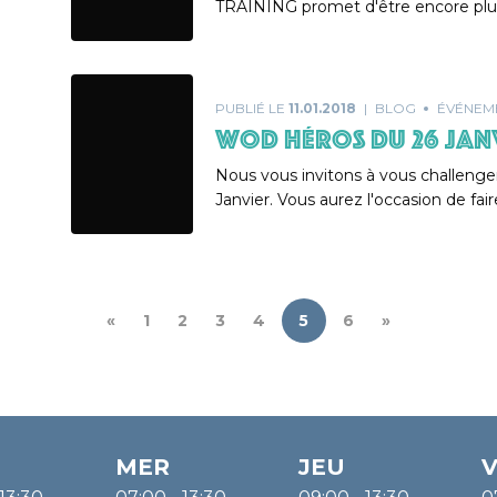
TRAINING promet d'être encore plu
PUBLIÉ LE
11.01.2018
BLOG
ÉVÉNEM
WOD HÉROS DU 26 JAN
Nous vous invitons à vous challeng
Janvier. Vous aurez l'occasion de fa
«
1
2
3
4
5
6
»
MER
JEU