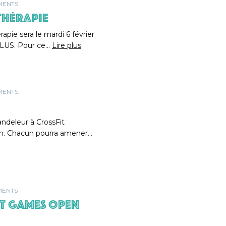
MENTS
HÉRAPIE
apie sera le mardi 6 février
ILUS. Pour ce…
Lire plus
MENTS
andeleur à CrossFit
20h. Chacun pourra amener…
MENTS
T GAMES OPEN