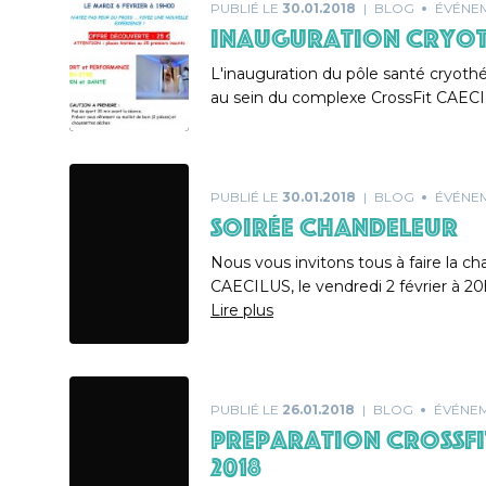
PUBLIÉ LE
30.01.2018
BLOG
ÉVÉNE
INAUGURATION CRYOT
L'inauguration du pôle santé cryothér
au sein du complexe CrossFit CAEC
PUBLIÉ LE
30.01.2018
BLOG
ÉVÉNE
SOIRÉE CHANDELEUR
Nous vous invitons tous à faire la ch
CAECILUS, le vendredi 2 février à 
Lire plus
PUBLIÉ LE
26.01.2018
BLOG
ÉVÉNE
PREPARATION CROSSFI
2018