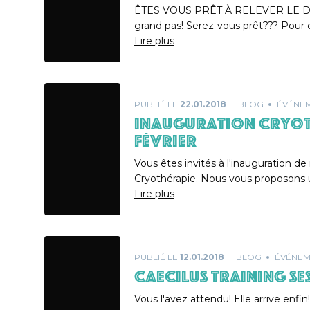
ÊTES VOUS PRÊT À RELEVER LE DÉF
grand pas! Serez-vous prêt??? Pour
Lire plus
PUBLIÉ LE
22.01.2018
BLOG
ÉVÉNE
INAUGURATION CRYOT
FÉVRIER
Vous êtes invités à l'inauguration de
Cryothérapie. Nous vous proposons un 
Lire plus
PUBLIÉ LE
12.01.2018
BLOG
ÉVÉNEM
CAECILUS TRAINING SE
Vous l'avez attendu! Elle arrive enf