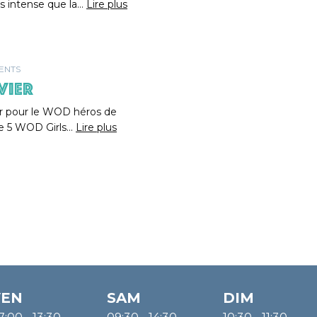
s intense que la…
Lire plus
ENTS
VIER
er pour le WOD héros de
ire 5 WOD Girls…
Lire plus
VEN
SAM
DIM