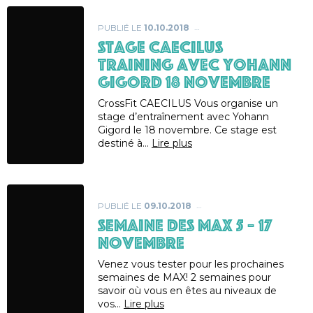
PUBLIÉ LE
10.10.2018
Stage CAECILUS
Training avec Yohann
GIGORD 18 Novembre
CrossFit CAECILUS Vous organise un
stage d’entraînement avec Yohann
Gigord le 18 novembre. Ce stage est
destiné à…
Lire plus
PUBLIÉ LE
09.10.2018
Semaine des MAX 5 – 17
novembre
Venez vous tester pour les prochaines
semaines de MAX! 2 semaines pour
savoir où vous en êtes au niveaux de
vos…
Lire plus