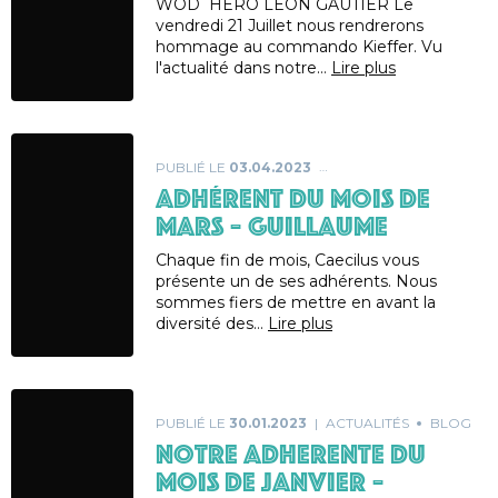
WOD HERO LEON GAUTIER Le
vendredi 21 Juillet nous rendrerons
hommage au commando Kieffer. Vu
l'actualité dans notre…
Lire plus
PUBLIÉ LE
03.04.2023
ADHÉRENT DU MOIS DE
MARS – GUILLAUME
Chaque fin de mois, Caecilus vous
présente un de ses adhérents. Nous
sommes fiers de mettre en avant la
diversité des…
Lire plus
PUBLIÉ LE
30.01.2023
ACTUALITÉS
BLOG
NOTRE ADHERENTE DU
MOIS DE JANVIER –