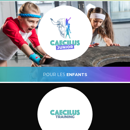
Caecilus Functional Fitness
POUR LES
ENFANTS
Caecilus Junior