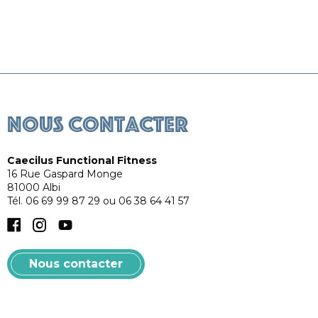
Caecilus Training
Caec
Nous contacter
Caecilus Functional Fitness
16 Rue Gaspard Monge
81000
Albi
Tél.
06 69 99 87 29 ou 06 38 64 41 57
Facebook
Instagram
YouTube
Nous contacter