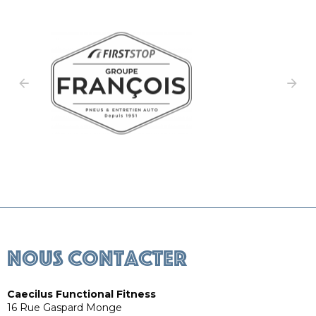
Caecilus Training
Caec
Nous contacter
Caecilus Functional Fitness
16 Rue Gaspard Monge