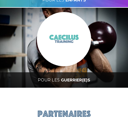
POUR LES
ENFANTS
Caecilus Junior
POUR LES
GUERRIER(E)S
Caecilus Training
Partenaires