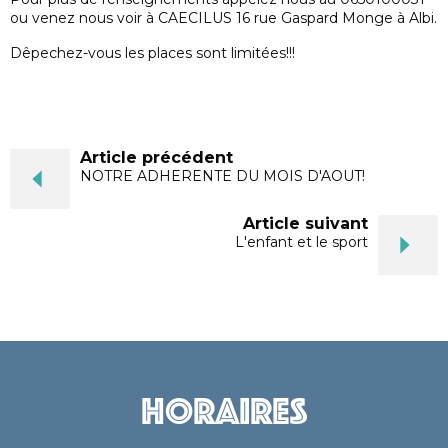
ou venez nous voir à CAECILUS 16 rue Gaspard Monge à Albi.
Dêpechez-vous les places sont limitées!!!
Article précédent
NOTRE ADHERENTE DU MOIS D'AOUT!
Article suivant
L'enfant et le sport
L'enfant e
Horaires