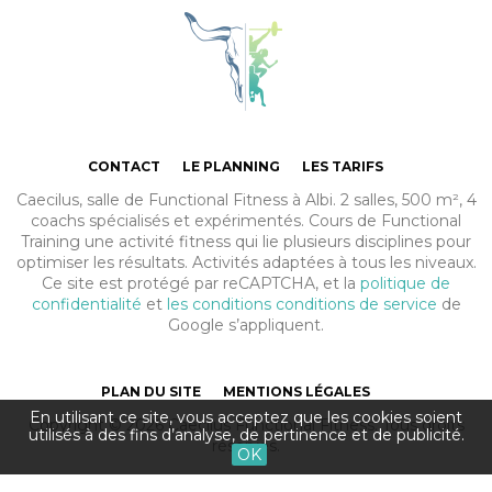
Caecilus Functional Fitness Box 
CONTACT
LE PLANNING
LES TARIFS
Caecilus, salle de Functional Fitness à Albi. 2 salles, 500 m², 4
coachs spécialisés et expérimentés. Cours de Functional
Training une activité fitness qui lie plusieurs disciplines pour
optimiser les résultats. Activités adaptées à tous les niveaux.
Ce site est protégé par reCAPTCHA, et la
politique de
confidentialité
et
les conditions conditions de service
de
Google s’appliquent.
PLAN DU SITE
MENTIONS LÉGALES
En utilisant ce site, vous acceptez que les cookies soient
Copyright © 2026 Caecilus Functional Fitness. Tous droits
utilisés à des fins d’analyse, de pertinence et de publicité.
réservés.
OK