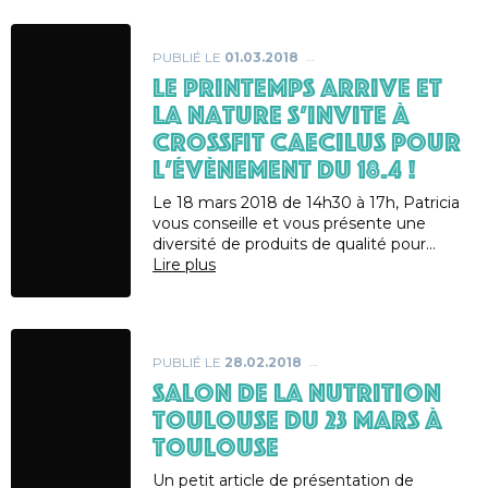
PUBLIÉ LE
01.03.2018
Le printemps arrive et
la nature s’invite à
CrossFit CAECILUS pour
l’évènement du 18.4 !
Le 18 mars 2018 de 14h30 à 17h, Patricia
vous conseille et vous présente une
diversité de produits de qualité pour…
Lire plus
PUBLIÉ LE
28.02.2018
SALON DE LA NUTRITION
TOULOUSE DU 23 MARS À
TOULOUSE
Un petit article de présentation de