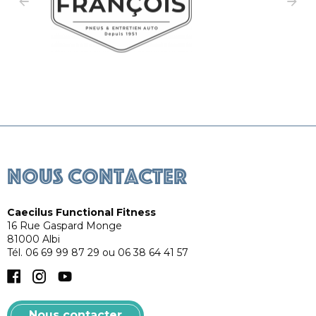
Caecilus Training
Caec
Nous contacter
Caecilus Functional Fitness
16 Rue Gaspard Monge
81000
Albi
Tél.
06 69 99 87 29 ou 06 38 64 41 57
Facebook
Instagram
YouTube
Nous contacter